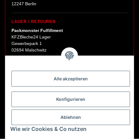
12247 Berlin
LAGER / RETOUREN
Packmonster Fulfillment
KFZBleche24 Lager
Gewerbepark 1
02694 Malschwitz
Retouren ausschließlich an diese Adresse.
Abholungen nur nach Terminvereinbarung.
Alle akzeptieren
E-Mail:
sales@kfzbleche24.de
Konfigurieren
Vertrag widerrufen
Ablehnen
Wie wir Cookies & Co nutzen
* Alle Preise inkl. gesetzlicher USt., zzgl.
Versand