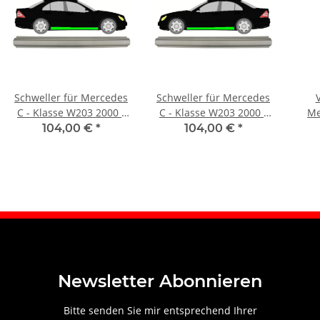
Schweller für Mercedes
Schweller für Mercedes
C - Klasse W203 2000 -
C - Klasse W203 2000 -
Me
2007 rechts
2007 links
W20
104,00 €
*
104,00 €
*
Newsletter Abonnieren
Bitte senden Sie mir entsprechend Ihrer