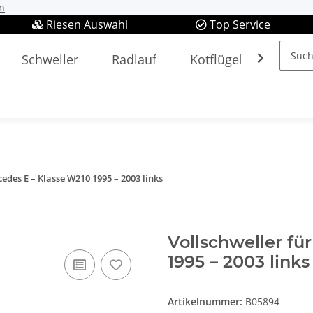
n
Riesen Auswahl
Top Service
Schweller
Radlauf
Kotflügel
Spieg
edes E – Klasse W210 1995 – 2003 links
Vollschweller fü
1995 – 2003 links
Artikelnummer:
B05894