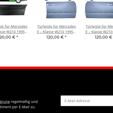
ste für Mercedes
Türleiste für Mercedes
Türleiste für M
asse W210 1995 –
E – Klasse W210 1995 –
E – Klasse W210
3 hinten links
2003 vorne rechts
2003 vorne l
120,00 €
*
120,00 €
*
120,00 
lärung
regelmäßig und
timent per E-Mail zu.
Newsletter Abonnieren