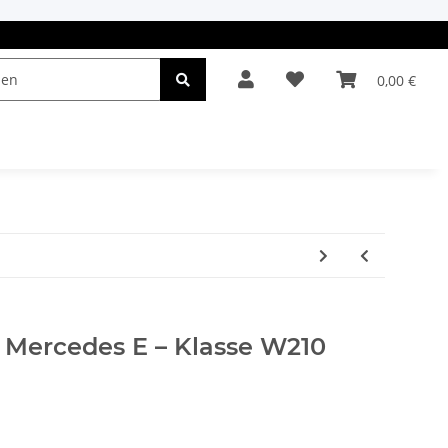
0,00 €
el & Leuchten
Autopflege
Oldtimerteile
r Mercedes E – Klasse W210