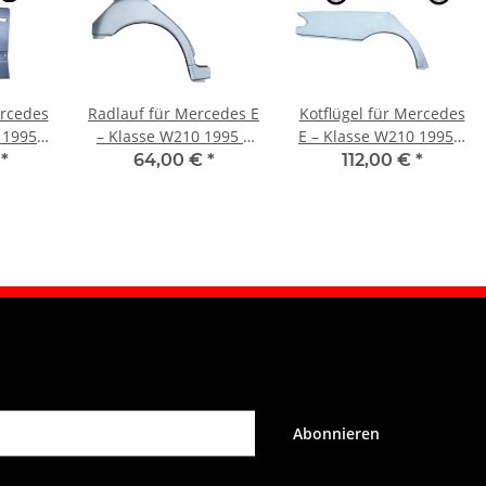
ercedes
Radlauf für Mercedes E
Kotflügel für Mercedes
 1995 –
– Klasse W210 1995 –
E – Klasse W210 1995 –
inks
2003 rechts
2003 hinten rechts
€
*
64,00 €
*
112,00 €
*
Abonnieren