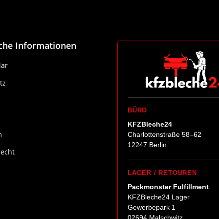
iche Informationen
ar
tz
BÜRO
KFZBleche24
m
Charlottenstraße 58–62
12247 Berlin
recht
LAGER / RETOUREN
Packmonster Fulfillment
KFZBleche24 Lager
Gewerbepark 1
02694 Malschwitz