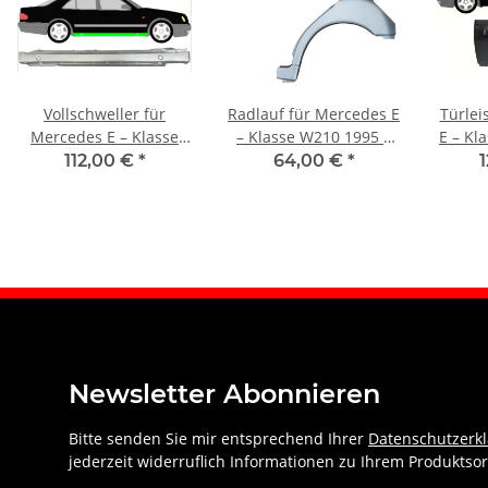
Vollschweller für
Radlauf für Mercedes E
Türlei
Mercedes E – Klasse
– Klasse W210 1995 –
E – Kl
W210 1995 – 2003
2003 links
200
112,00 €
*
64,00 €
*
rechts
Newsletter Abonnieren
Bitte senden Sie mir entsprechend Ihrer
Datenschutzerk
jederzeit widerruflich Informationen zu Ihrem Produktsor