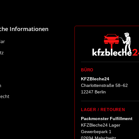
iche Informationen
ar
tz
BÜRO
KFZBleche24
m
Charlottenstraße 58–62
12247 Berlin
recht
LAGER / RETOUREN
Packmonster Fulfillment
KFZBleche24 Lager
Gewerbepark 1
02694 Malschwitz