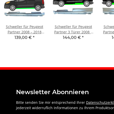
Schweller für Peugeot
Schweller für Peugeot
Schwe
Partner 2008 – 2018
Partner 3 Türer 2008 –
Partne
links
2018 links
139,00 €
*
144,00 €
*
Newsletter Abonnieren
Bitte senden Sie mir entsprechend Ihrer
Datenschutzerk
jederzeit widerruflich Informationen zu Ihrem Produktsor