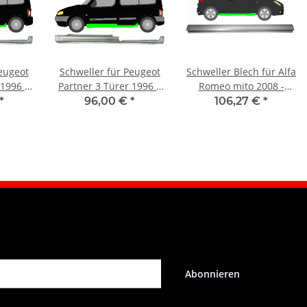
eugeot
Schweller für Peugeot
Schweller Blech für Alfa
 1996 –
Partner 3 Türer 1996 –
Romeo mito 2008 -
s
2008 links
2018 symmetrisch
*
96,00 €
*
106,27 €
*
Abonnieren