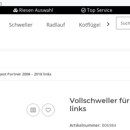
n
Riesen Auswahl
Top Service
Schweller
Radlauf
Kotflügel
Spieg
eot Partner 2008 – 2018 links
Vollschweller fü
links
Artikelnummer:
B06984