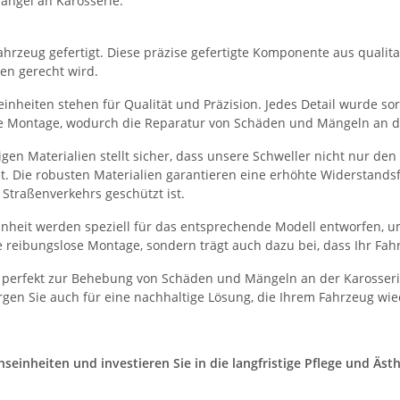
ängel an Karosserie.
hrzeug gefertigt. Diese präzise gefertigte Komponente aus qualitati
en gerecht wird.
nheiten stehen für Qualität und Präzision. Jedes Detail wurde sorg
he Montage, wodurch die Reparatur von Schäden und Mängeln an der
en Materialien stellt sicher, dass unsere Schweller nicht nur de
et. Die robusten Materialien garantieren eine erhöhte Widerstand
Straßenverkehrs geschützt ist.
heit werden speziell für das entsprechende Modell entworfen, um
 reibungslose Montage, sondern trägt auch dazu bei, dass Ihr Fah
 perfekt zur Behebung von Schäden und Mängeln an der Karosserie
gen Sie auch für eine nachhaltige Lösung, die Ihrem Fahrzeug wie
inheiten und investieren Sie in die langfristige Pflege und Ästhe