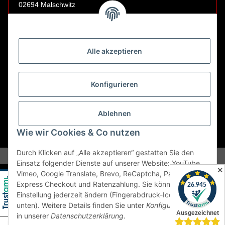
02694 Malschwitz
Retouren ausschließlich an diese Adresse.
Abholungen nur nach Terminvereinbarung.
Alle akzeptieren
E-Mail:
sales@kfzbleche24.de
Konfigurieren
Vertrag widerrufen
Ablehnen
Wie wir Cookies & Co nutzen
* Alle Preise inkl. gesetzlicher USt., zzgl.
Versand
Durch Klicken auf „Alle akzeptieren“ gestatten Sie den
Einsatz folgender Dienste auf unserer Website: YouTube,
✕
Vimeo, Google Translate, Brevo, ReCaptcha, PayPal
Express Checkout und Ratenzahlung. Sie können die
Einstellung jederzeit ändern (Fingerabdruck-Icon links
unten). Weitere Details finden Sie unter
Konfigurieren
und
in unserer
Datenschutzerklärung
.