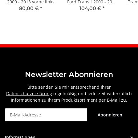
2000 - 2013 vorne links
Ford Transit 2000 - 2013
Tran
vorne links
80,00 €
*
104,00 €
*
Newsletter Abonnieren
Bitte senden Sie mir entsprechend Ihrer
Datenschutzerklärung
regelmäßig und jederzeit widerruflich
Informationen zu Ihrem Produktsortiment per E-Mail zu.
Abonnieren
Newsletter Abonnieren
Informationen