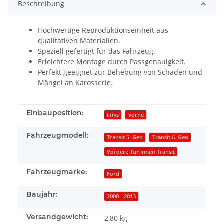
Beschreibung
Hochwertige Reproduktionseinheit aus
qualitativen Materialien.
Speziell gefertigt für das Fahrzeug.
Erleichtere Montage durch Passgenauigkeit.
Perfekt geeignet zur Behebung von Schäden und
Mängel an Karosserie.
Produkteigenschaft
Wert
Einbauposition:
links
vorne
Fahrzeugmodell:
Transit 5. Gen
Transit 6. Gen
Vordere Tür innen Transit
Fahrzeugmarke:
Ford
Baujahr:
2000 - 2013
Versandgewicht:
2,80 kg