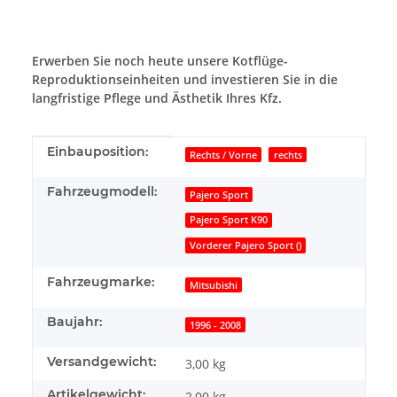
Erwerben Sie noch heute unsere Kotflüge-
Reproduktionseinheiten und investieren Sie in die
langfristige Pflege und Ästhetik Ihres Kfz.
Produkteigenschaft
Wert
Einbauposition:
Rechts / Vorne
rechts
Fahrzeugmodell:
Pajero Sport
Pajero Sport K90
Vorderer Pajero Sport ()
Fahrzeugmarke:
Mitsubishi
Baujahr:
1996 - 2008
Versandgewicht:
3,00 kg
Artikelgewicht:
2,00
kg