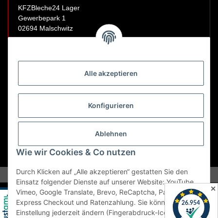
KFZBleche24 Lager
Gewerbepark 1
02694 Malschwitz
Retouren ausschließlich an diese Adresse.
Abholungen nur nach Terminvereinbarung.
Alle akzeptieren
E-Mail:
sales@kfzbleche24.de
Konfigurieren
Vertrag widerrufen
Ablehnen
Wie wir Cookies & Co nutzen
* Alle Preise inkl. gesetzlicher USt., zzgl.
Versand
Durch Klicken auf „Alle akzeptieren“ gestatten Sie den
Einsatz folgender Dienste auf unserer Website: YouTube,
✕
Vimeo, Google Translate, Brevo, ReCaptcha, PayPal
Express Checkout und Ratenzahlung. Sie können die
Einstellung jederzeit ändern (Fingerabdruck-Icon links