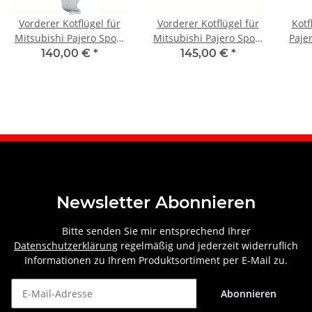
Vorderer Kotflügel für
Vorderer Kotflügel für
Kotf
Mitsubishi Pajero Sport
Mitsubishi Pajero Sport
Paje
1996-2008 rechts unten
1996-2008 links (4 Türer)
140,00 €
*
145,00 €
*
(4 Türer)
Newsletter Abonnieren
Bitte senden Sie mir entsprechend Ihrer
Datenschutzerklärung
regelmäßig und jederzeit widerruflich
Informationen zu Ihrem Produktsortiment per E-Mail zu.
Abonnieren