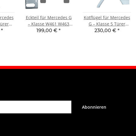
ercedes
Eckteil für Mercedes G
Kotflügel für Mercedes
Türer
– Klasse W461 W463
G – Klasse 5 Türer
3 1979
1979 – 2021 hinten
W460 W461 W463 1979
€
*
199,00 €
*
230,00 €
*
rechts
links
– 2021 hinten links
Abonnieren