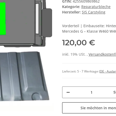
GTIN:
4255609869862
Kategorie:
Reparaturbleche
Hersteller:
SJS Carstyling
Vorderteil | Einbauseite: Hin
Mercedes G – Klasse W460 W4
120,00 €
inkl. 19% USt. ,
Versandkostenf
Lieferzeit:
5 - 7 Werktage
(DE - Ausla
S
Sie möchten in mon