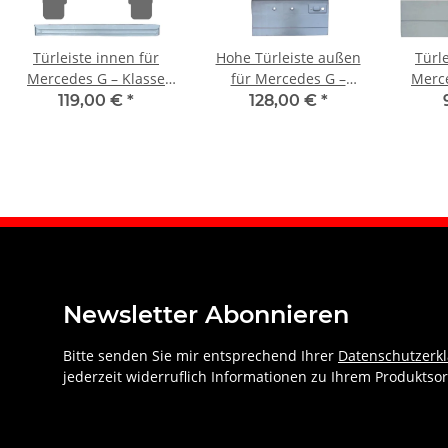
Türleiste innen für
Hohe Türleiste außen
Türl
Mercedes G – Klasse
für Mercedes G –
Merce
W460 W461 W463 1979
Klasse W460 W461
W460 
119,00 €
*
128,00 €
*
– 2021 hinten
W463 1979 – 2021
–
hinten
Newsletter Abonnieren
Bitte senden Sie mir entsprechend Ihrer
Datenschutzerk
jederzeit widerruflich Informationen zu Ihrem Produktsor