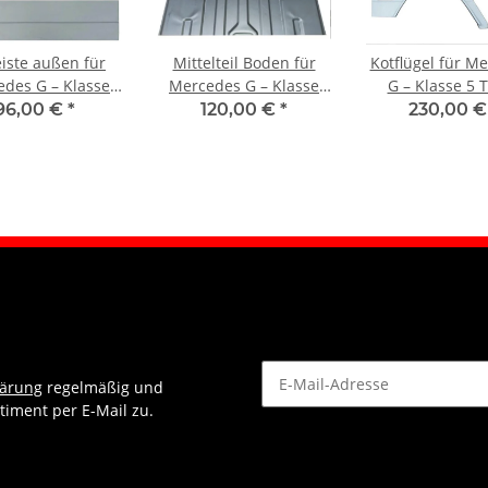
eiste außen für
Mittelteil Boden für
Kotflügel für M
des G – Klasse
Mercedes G – Klasse
G – Klasse 5 
W461 W463 1979
W460 W461 W463 1979
W460 W461 W46
96,00 €
*
120,00 €
*
230,00 
 2021 hinten
– 2021 hinten
– 2021 hinten 
lärung
regelmäßig und
timent per E-Mail zu.
Newsletter Abonnieren