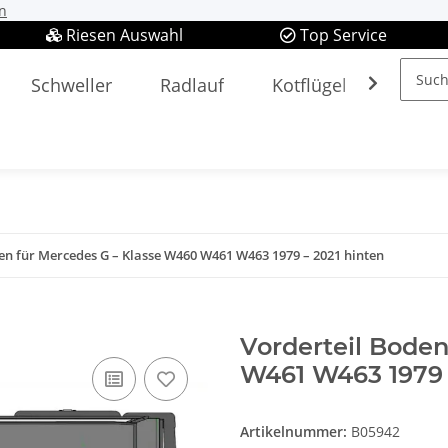
n
Riesen Auswahl
Top Service
Schweller
Radlauf
Kotflügel
Spieg
en für Mercedes G – Klasse W460 W461 W463 1979 – 2021 hinten
Vorderteil Bode
W461 W463 1979 
Artikelnummer:
B05942