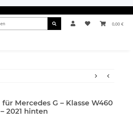
0,00 €
el & Leuchten
Autopflege
Oldtimerteile
n für Mercedes G – Klasse W460
– 2021 hinten