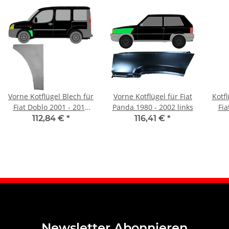
Vorne Kotflügel Blech für
Vorne Kotflügel für Fiat
Kotfl
Fiat Doblo 2001 - 2010
Panda 1980 - 2002 links
Fia
links
112,84 €
*
116,41 €
*
Newsletter Abonnieren