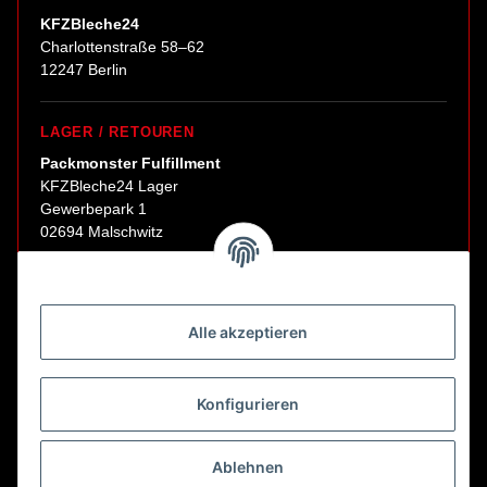
KFZBleche24
Charlottenstraße 58–62
12247 Berlin
LAGER / RETOUREN
Packmonster Fulfillment
KFZBleche24 Lager
Gewerbepark 1
02694 Malschwitz
Retouren ausschließlich an diese Adresse.
Abholungen nur nach Terminvereinbarung.
Alle akzeptieren
E-Mail:
sales@kfzbleche24.de
Konfigurieren
Vertrag widerrufen
Ablehnen