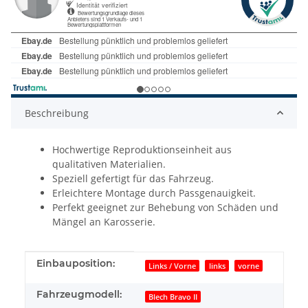
Beschreibung
Hochwertige Reproduktionseinheit aus
qualitativen Materialien.
Speziell gefertigt für das Fahrzeug.
Erleichtere Montage durch Passgenauigkeit.
Perfekt geeignet zur Behebung von Schäden und
Mängel an Karosserie.
Produkteigenschaft
Wert
Einbauposition:
Links / Vorne
links
vorne
Fahrzeugmodell:
Blech Bravo II