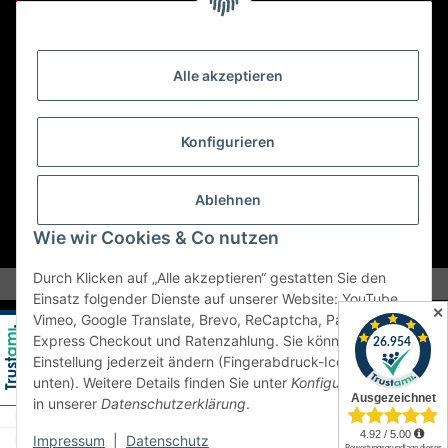
Retouren ausschließlich an diese Adresse.
Abholungen nur nach Terminvereinbarung.
Alle akzeptieren
E-Mail:
sales@kfzbleche24.de
Konfigurieren
Vertrag widerrufen
Ablehnen
Wie wir Cookies & Co nutzen
* Alle Preise inkl. gesetzlicher USt., zzgl.
Versand
Durch Klicken auf „Alle akzeptieren“ gestatten Sie den
Einsatz folgender Dienste auf unserer Website: YouTube,
✕
Vimeo, Google Translate, Brevo, ReCaptcha, PayPal
Express Checkout und Ratenzahlung. Sie können die
Einstellung jederzeit ändern (Fingerabdruck-Icon links
unten). Weitere Details finden Sie unter
Konfigurieren
und
in unserer
Datenschutzerklärung
.
Impressum
|
Datenschutz