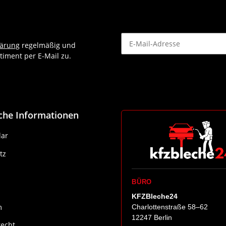
lärung
regelmäßig und
timent per E-Mail zu.
Newsletter Abonnieren
iche Informationen
ar
tz
BÜRO
KFZBleche24
m
Charlottenstraße 58–62
12247 Berlin
recht