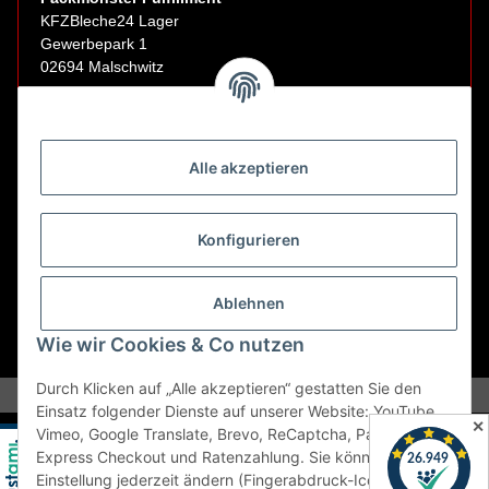
KFZBleche24 Lager
Gewerbepark 1
02694 Malschwitz
Retouren ausschließlich an diese Adresse.
Abholungen nur nach Terminvereinbarung.
Alle akzeptieren
E-Mail:
sales@kfzbleche24.de
Konfigurieren
Vertrag widerrufen
Ablehnen
Wie wir Cookies & Co nutzen
* Alle Preise inkl. gesetzlicher USt., zzgl.
Versand
Durch Klicken auf „Alle akzeptieren“ gestatten Sie den
Einsatz folgender Dienste auf unserer Website: YouTube,
✕
Vimeo, Google Translate, Brevo, ReCaptcha, PayPal
Express Checkout und Ratenzahlung. Sie können die
Einstellung jederzeit ändern (Fingerabdruck-Icon links