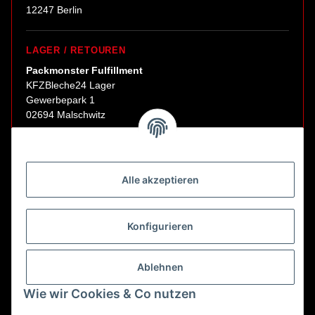
12247 Berlin
LAGER / RETOUREN
Packmonster Fulfillment
KFZBleche24 Lager
Gewerbepark 1
02694 Malschwitz
Retouren ausschließlich an diese Adresse.
Abholungen nur nach Terminvereinbarung.
Alle akzeptieren
E-Mail:
sales@kfzbleche24.de
Konfigurieren
Vertrag widerrufen
Ablehnen
Wie wir Cookies & Co nutzen
* Alle Preise inkl. gesetzlicher USt., zzgl.
Versand